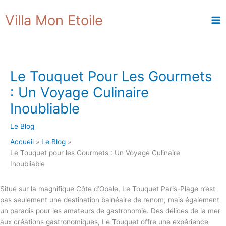
Aller
R
Villa Mon Etoile
au
e
contenu
c
h
e
Le Touquet Pour Les Gourmets
r
: Un Voyage Culinaire
c
h
Inoubliable
e
Le Blog
r
Accueil
Le Blog
Le Touquet pour les Gourmets : Un Voyage Culinaire
Inoubliable
Situé sur la magnifique Côte d’Opale, Le Touquet Paris-Plage n’est
pas seulement une destination balnéaire de renom, mais également
un paradis pour les amateurs de gastronomie. Des délices de la mer
aux créations gastronomiques, Le Touquet offre une expérience