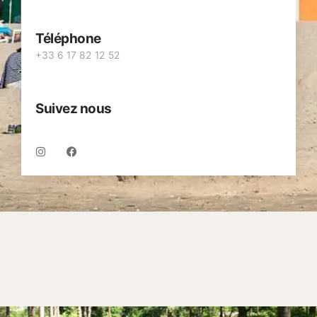
Téléphone
+33 6 17 82 12 52
Suivez nous
I
F
n
a
s
c
t
e
a
b
g
o
r
o
a
k
m