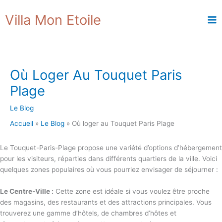
Aller
R
Villa Mon Etoile
au
e
contenu
c
h
e
Où Loger Au Touquet Paris
r
Plage
c
h
Le Blog
e
Accueil
Le Blog
Où loger au Touquet Paris Plage
r
Le Touquet-Paris-Plage propose une variété d’options d’hébergement
pour les visiteurs, réparties dans différents quartiers de la ville. Voici
quelques zones populaires où vous pourriez envisager de séjourner :
Le Centre-Ville :
Cette zone est idéale si vous voulez être proche
des magasins, des restaurants et des attractions principales. Vous
trouverez une gamme d’hôtels, de chambres d’hôtes et