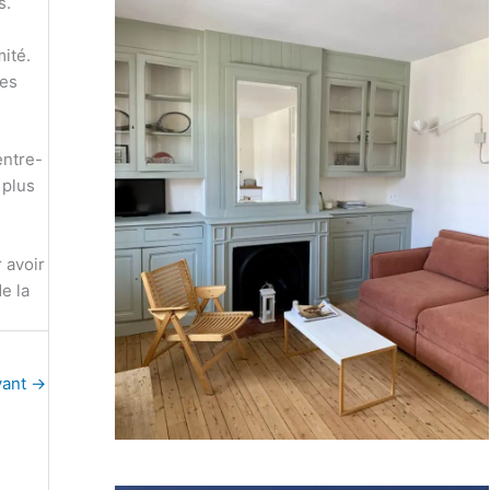
s.
ité.
ces
entre-
 plus
 avoir
e la
vant
→