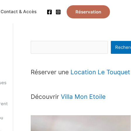
R
Contact & Accès
Réservation
e
c
h
e
Recher
r
c
h
Réserver une
Location Le Touquet
e
ues
r
Découvrir
Villa Mon Etoile
rent
ou