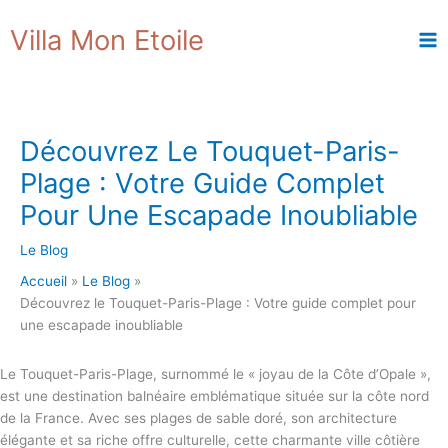
Aller
R
Villa Mon Etoile
au
e
contenu
c
h
e
Découvrez Le Touquet-Paris-
r
Plage : Votre Guide Complet
c
h
Pour Une Escapade Inoubliable
e
Le Blog
r
Accueil
Le Blog
Découvrez le Touquet-Paris-Plage : Votre guide complet pour
une escapade inoubliable
Le Touquet-Paris-Plage, surnommé le « joyau de la Côte d’Opale »,
est une destination balnéaire emblématique située sur la côte nord
de la France. Avec ses plages de sable doré, son architecture
élégante et sa riche offre culturelle, cette charmante ville côtière